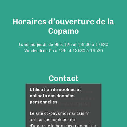
Horaires d’ouverture de la
Copamo
Lundi au jeudi de 9h à 12h et 13h30 à 17h30
Vendredi de 9h à 12h et 13h30 à 16h30
Contact
Utilisation de cookies et
Copamo - Le clos Fournereau
collecte des données
50 avenue du Pays Mornantais
personnelles
CS40107 69440 MORNANT
Tél. : 04 78 44 14 39
Le site cc-paysmornantais.fr
utilise des cookies afin
communication@copamo.fr
d'assurer le bon déroulement de