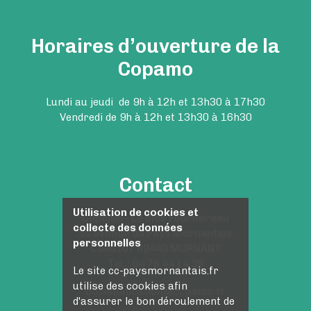
Horaires d’ouverture de la
Copamo
Lundi au jeudi de 9h à 12h et 13h30 à 17h30
Vendredi de 9h à 12h et 13h30 à 16h30
Contact
Utilisation de cookies et
Copamo - Le clos Fournereau
collecte des données
50 avenue du Pays Mornantais
personnelles
CS40107 69440 MORNANT
Tél. : 04 78 44 14 39
Le site cc-paysmornantais.fr
utilise des cookies afin
communication@copamo.fr
d'assurer le bon déroulement de