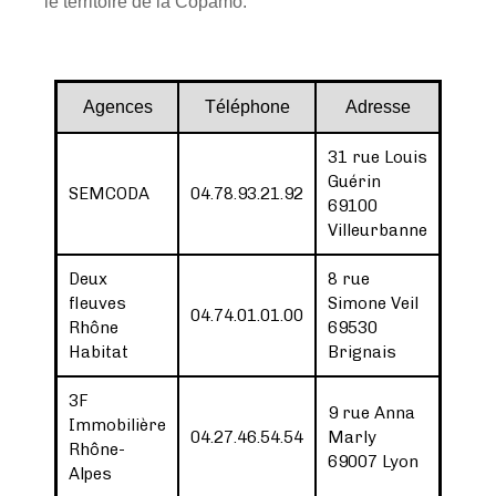
le territoire de la Copamo.
Agences
Téléphone
Adresse
31 rue Louis
Guérin
SEMCODA
04.78.93.21.92
69100
Villeurbanne
Deux
8 rue
fleuves
Simone Veil
04.74.01.01.00
Rhône
69530
Habitat
Brignais
3F
9 rue Anna
Immobilière
04.27.46.54.54
Marly
Rhône-
69007 Lyon
Alpes