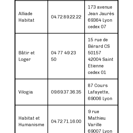
173 avenue
Alliade
Jean Jaurès
04.72.89.22.22
Habitat
69364 Lyon
cedex 07
15 rue de
Bérard CS
Bâtir et
04 77 49 23
50157
Loger
50
42004 Saint
Etienne
cedex 01
87 Cours
Vilogia
09.69.37.36.35
Lafayette,
69006 Lyon
9 rue
Habitat et
Mathieu
04.72.71.16.00
Humanisme
Varille
69007 Lyon