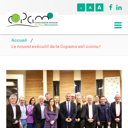
A
A
A
Accueil
/
Le nouvel exécutif de la Copamo est connu !